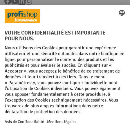
Facebook
YouTube
LinkedIn
Instagram
Langues
FR
NL
Conditions générales
Mentions légales
Protection des Données
Politique de cookies
All prices excl. VAT plus
shipping costs
and possible delivery charges,
if not stated otherwise.
¹ La remise est valable jusqu'à épuisement des stocks. La remise ne
s'applique pas aux prix spéciaux. Il n'est pas possible de le combiner
avec d'autres réductions en pourcentage ou bons de réduction. | ² La
réduction sera accordée une seule fois lors de la première inscription
à la newsletter. Le code de réduction est valable pendant 10 jours et