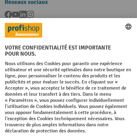
Réseaux sociaux
Facebook
YouTube
LinkedIn
Instagram
Langues
FR
NL
Conditions générales
Mentions légales
Protection des Données
Politique de cookies
All prices excl. VAT plus
shipping costs
and possible delivery charges,
if not stated otherwise.
¹ La remise est valable jusqu'à épuisement des stocks. La remise ne
s'applique pas aux prix spéciaux. Il n'est pas possible de le combiner
avec d'autres réductions en pourcentage ou bons de réduction. | ² La