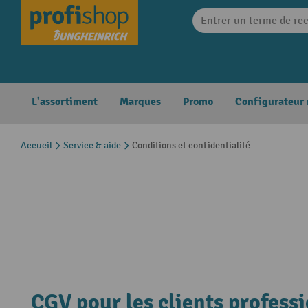
search
Skip to main navigation
L'assortiment
Marques
Promo
Configurateur
Accueil
Service & aide
Conditions et confidentialité
CGV pour les clients profess