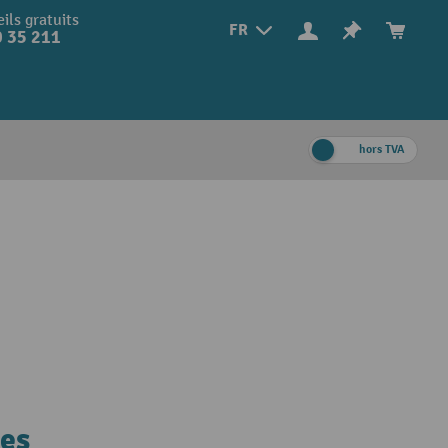
ils gratuits
FR
 35 211
hors TVA
les