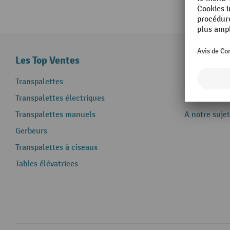
Les Top Ventes
Informati
Transpalettes
Service & aid
Transpalettes électriques
Contact
Transpalettes manuels
A notre sujet
Gerbeurs
Transpalettes à ciseaux
Tables élévatrices