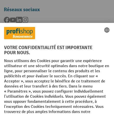
Réseaux sociaux
Facebook
YouTube
LinkedIn
Instagram
Langues
FR
NL
Conditions générales
Mentions légales
Protection des Données
Politique de cookies
All prices excl. VAT plus
shipping costs
and possible delivery charges,
if not stated otherwise.
¹ La remise est valable jusqu'à épuisement des stocks. La remise ne
s'applique pas aux prix spéciaux. Il n'est pas possible de le combiner