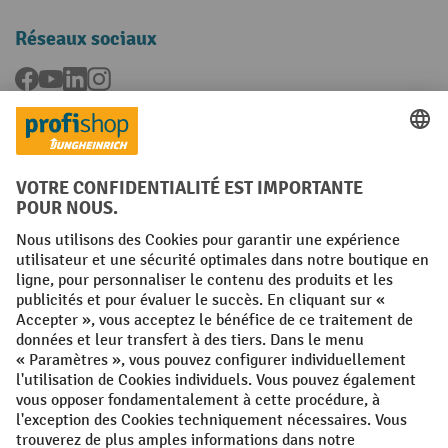
Réseaux sociaux
Facebook
YouTube
LinkedIn
Instagram
Langues
FR
NL
Conditions générales
Mentions légales
Protection des Données
Politique de cookies
All prices excl. VAT plus
shipping costs
and possible delivery charges,
if not stated otherwise.
¹ La remise est valable jusqu'à épuisement des stocks. La remise ne
s'applique pas aux prix spéciaux. Il n'est pas possible de le combiner