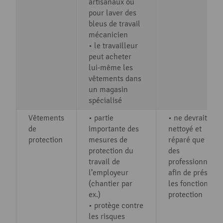
artisanaux ou
pour laver des
bleus de travail
mécanicien
• le travailleur
peut acheter
lui-même les
vêtements dans
un magasin
spécialisé
Vêtements
• partie
• ne devrait être
de
importante des
nettoyé et
protection
mesures de
réparé que par
protection du
des
travail de
professionnels
l’employeur
afin de préserve
(chantier par
les fonctions de
ex.)
protection
• protège contre
les risques