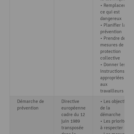
• Remplacer
ce qui est
dangereux
• Planifier la
prévention
• Prendre des
mesures de
protection
collective
• Donner les
instructions
appropriées
aux
travailleurs
Démarche de
Directive
• Les objectifs
prévention
européenne
de la
cadre du 12
démarche
juin 1989
• Les priorités
transposée
à respecter