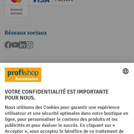
Creditcard (Master)
Creditcard (Visa)
Facture
Paiement anticipé
Réseaux sociaux
Facebook
YouTube
LinkedIn
Instagram
Langues
FR
NL
Conditions générales
Mentions légales
Protection des Données
Politique de cookies
All prices excl. VAT plus
shipping costs
and possible delivery charges,