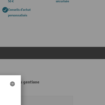
50 €
sécurisée
Conseils d'achat
personnalisés
s clair, bleu gentiane
96 kg