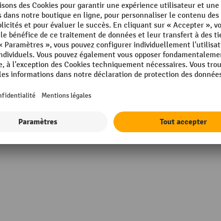
Profondeur
35 gris clair
Rubrique
'acier
Serrure, type
ée
Sous-construction
010 bleu gentiane
Sous-construction, matériau
Afficher tous les détails techniques