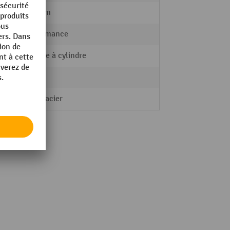
600 mm
Performance
Serrure à cylindre
Socle
Tôle d'acier