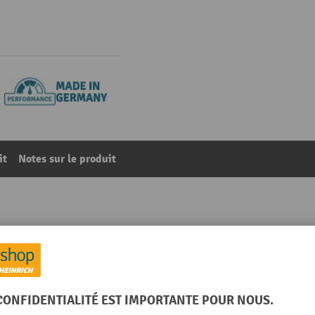
it
Notes sur le produit
mm, tiroirs 7 x 100 mm + 1 x 200 mm, largeur 715 mm, gri
25
De la catégorie :
Meubles à tiroirs
Poids propre