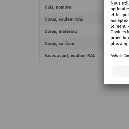
Clés, nombre
2
Corps, couleur RAL
RAL 70
Corps, matériau
Tôle d
Corps, surface
poudr
Faces avant, couleur RAL
RAL 5