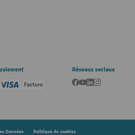
paiement
Réseaux sociaux
Facebook
YouTube
LinkedIn
Instagram
ard (Master)
Creditcard (Visa)
Facture
nt anticipé
des Données
Politique de cookies