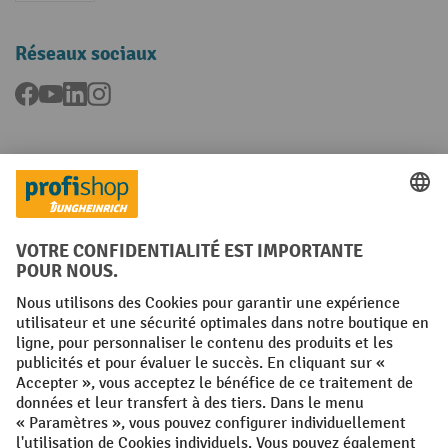
Réseaux sociaux
Facebook
YouTube
LinkedIn
Instagram
Langues
FR
NL
Conditions générales
Mentions légales
Protection des Données
Politique de cookies
All prices excl. VAT plus
shipping costs
and possible delivery charges,
if not stated otherwise.
¹ La remise est valable jusqu'à épuisement des stocks. La remise ne