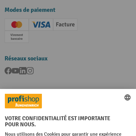
Modes de paiement
Creditcard (Master)
Creditcard (Visa)
Facture
Paiement anticipé
Réseaux sociaux
Facebook
YouTube
LinkedIn
Instagram
Langues
FR
NL
Conditions générales
Mentions légales