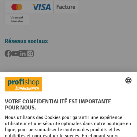
Creditcard (Master)
Creditcard (Visa)
Facture
Paiement anticipé
Réseaux sociaux
Facebook
YouTube
LinkedIn
Instagram
Langues
FR
NL
Conditions générales
Mentions légales
Protection des Données
Politique de cookies