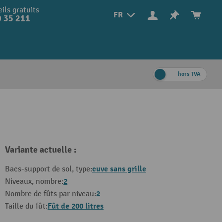
ils gratuits
FR
 35 211
hors TVA
Variante actuelle :
cuve sans grille
Bacs-support de sol, type:
2
Niveaux, nombre:
2
Nombre de fûts par niveau:
Fût de 200 litres
Taille du fût: