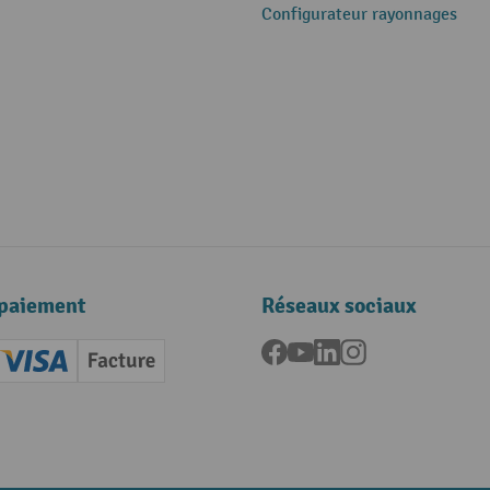
Configurateur rayonnages
paiement
Réseaux sociaux
Facebook
YouTube
LinkedIn
Instagram
ard (Master)
Creditcard (Visa)
Facture
nt anticipé