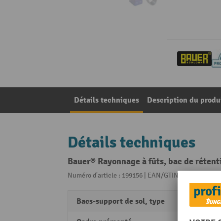
Détails techniques
Description du produ
Détails techniques
Bauer® Rayonnage à fûts, bac de rétentio
Numéro d'article : 199156 | EAN/GTIN: 40524620235
Bacs-support de sol, type
cuve s