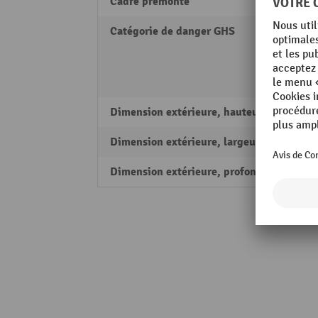
Cadre prémonté
oui
Catégorie de danger GHS
Catég
Catég
Catég
Catég
Dimension extérieure, hauteur
2000
Dimension extérieure, largeur
1350
Dimension extérieure, profondeur
800 