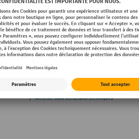
Poids propre
orie 1
Possibilités d'accès
orie 2
Rayonnage, type
orie 3
orie 4
Renforts en diagonale
 mm
Rubrique
 mm
mm
Afficher tous les détails techniques