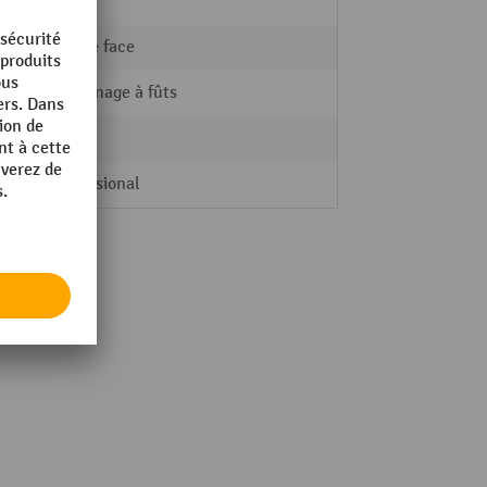
113 kg
double face
Rayonnage à fûts
oui
Professional