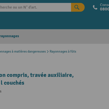
Conse
0800
 rayonnages
nnages à matières dangereuses
Rayonnages à fûts
n compris, travée auxiliaire,
0 l couchés
s