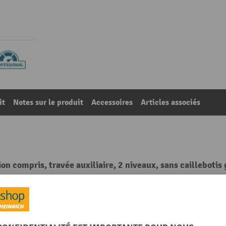
it
Notes sur le produit
Accessoires
Articles associés
n compris, travée auxiliaire, 2 niveaux, sans caillebotis 
74
De la catégorie :
Rayonnages à fûts
ans grille
Nombre de fûts par niveau