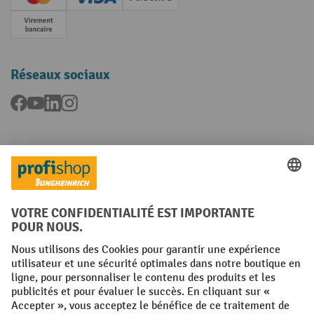
Creditcard (Master)
Creditcard (Visa)
Facture
Paiement anticipé
Réseaux sociaux
Facebook
YouTube
LinkedIn
Instagram
Langues
FR
NL
Conditions générales
Mentions légales
Protection des Données
Politique de cookies
All prices excl. VAT plus
shipping costs
and possible delivery charges,