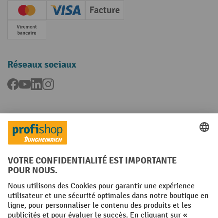
Creditcard (Master)
Creditcard (Visa)
Facture
Paiement anticipé
Réseaux sociaux
Facebook
YouTube
LinkedIn
Instagram
Langues
FR
NL
Conditions générales
Mentions légales
Protection des Données
Politique de cookies