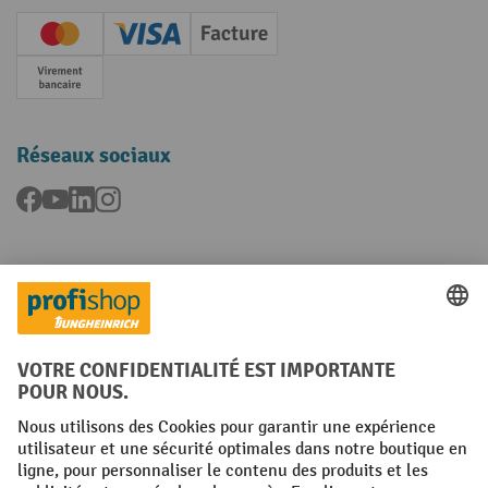
Creditcard (Master)
Creditcard (Visa)
Facture
Paiement anticipé
Réseaux sociaux
Facebook
YouTube
LinkedIn
Instagram
Langues
FR
NL
Conditions générales
Mentions légales
Protection des Données
Politique de cookies