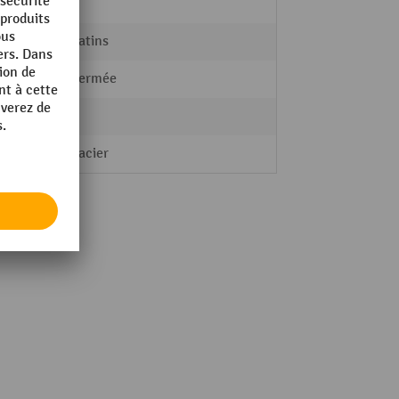
fetra®
sans patins
pelle fermée
oui
Tôle d'acier