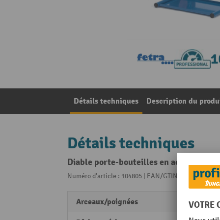
Détails techniques
Description du produ
Détails techniques
Diable porte-bouteilles en acier pour 2
Numéro d'article : 104805 | EAN/GTIN: 40179760104
Arceaux/poignées
Poigné