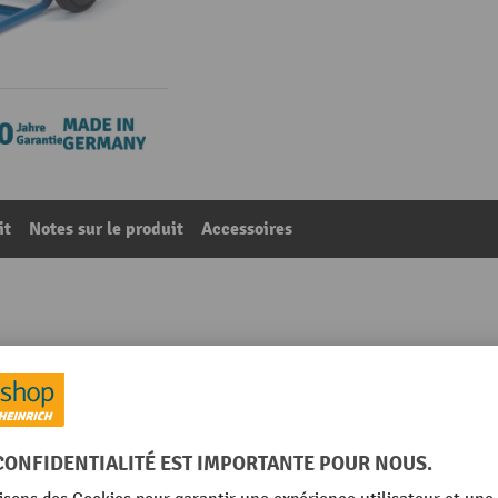
it
Notes sur le produit
Accessoires
 bouteilles en acier fetra® de 10 litres, pneumatiques à b
65
De la catégorie :
Chariots porte-bouteille de gaz
e de sécurité
Lieu de fabrication