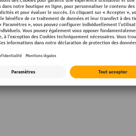
'acier
Marque
ement par poudrage
Patin de glissement
Pelle, forme
Pelle, interchangeable
mm
Pelle, matériau
Afficher tous les détails techniques