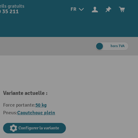
ils gratuits
FR
 35 211
hors TVA
Variante actuelle :
50 kg
Force portante:
Caoutchouc plein
Pneus:
Configurer la variante