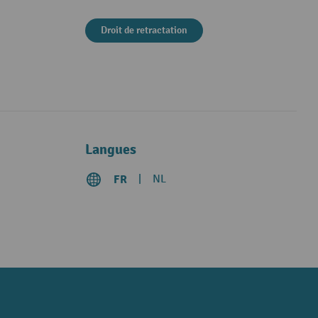
Droit de retractation
Langues
FR
NL