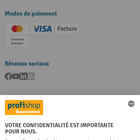
Modes de paiement
Creditcard (Master)
Creditcard (Visa)
Facture
Paiement anticipé
Réseaux sociaux
Facebook
YouTube
LinkedIn
Instagram
Langues
FR
NL