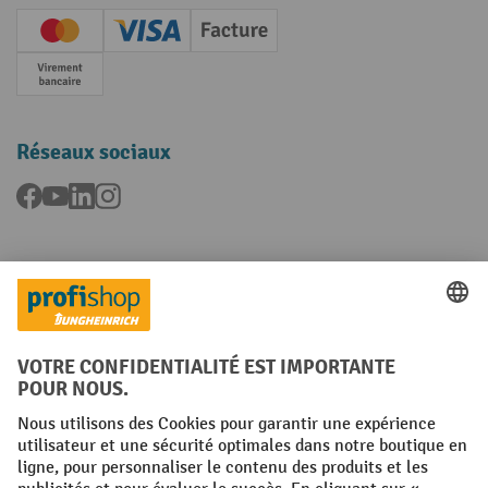
Creditcard (Master)
Creditcard (Visa)
Facture
Paiement anticipé
Réseaux sociaux
Facebook
YouTube
LinkedIn
Instagram
Langues
FR
NL
Conditions générales
Mentions légales
Protection des Données
Politique de cookies