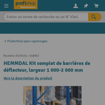
in content
Protections pour rayonnages
Numéro d'article :
148967
HEMMDAL Kit complet de barrières de
déflecteur, largeur 1 000-2 000 mm
Vers la description du produit