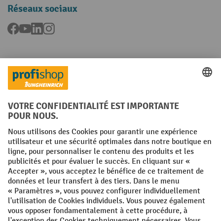
Réseaux sociaux
Facebook
YouTube
LinkedIn
Instagram
Langues
FR
NL
Conditions générales
Mentions légales
Protection des Données
Politique de cookies
All prices excl. VAT plus
shipping costs
and possible delivery charges,
if not stated otherwise.
¹ La remise est valable jusqu'à épuisement des stocks. La remise ne
s'applique pas aux prix spéciaux. Il n'est pas possible de le combiner
avec d'autres réductions en pourcentage ou bons de réduction. | ² La