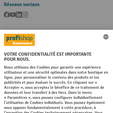
Réseaux sociaux
Facebook
YouTube
LinkedIn
Instagram
Langues
FR
NL
Conditions générales
Mentions légales
Protection des Données
Politique de cookies
All prices excl. VAT plus
shipping costs
and possible delivery charges,
if not stated otherwise.
¹ La remise est valable jusqu'à épuisement des stocks. La remise ne
s'applique pas aux prix spéciaux. Il n'est pas possible de le combiner
avec d'autres réductions en pourcentage ou bons de réduction. | ² La