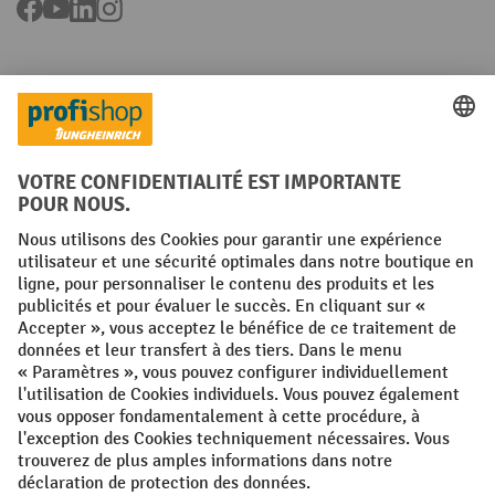
Facebook
YouTube
LinkedIn
Instagram
Langues
FR
NL
Conditions générales
Mentions légales
Protection des Données
Politique de cookies
All prices excl. VAT plus
shipping costs
and possible delivery charges,
if not stated otherwise.
¹ La remise est valable jusqu'à épuisement des stocks. La remise ne
s'applique pas aux prix spéciaux. Il n'est pas possible de le combiner
avec d'autres réductions en pourcentage ou bons de réduction. | ² La
réduction sera accordée une seule fois lors de la première inscription
à la newsletter. Le code de réduction est valable pendant 10 jours et