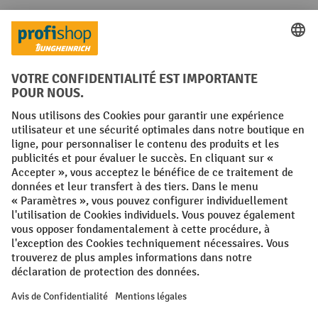
Langues
FR
NL
Conditions générales
Mentions légales
Protection des Données
Politique de cookies
All prices excl. VAT plus
shipping costs
and possible delivery charges,
if not stated otherwise.
¹ La remise est valable jusqu'à épuisement des stocks. La remise ne
s'applique pas aux prix spéciaux. Il n'est pas possible de le combiner
avec d'autres réductions en pourcentage ou bons de réduction. | ² La
réduction sera accordée une seule fois lors de la première inscription
à la newsletter. Le code de réduction est valable pendant 10 jours et
peut être utilisé pour un achat en ligne d'une valeur de commande
nette minimale de 250,00 €. La réduction varie selon la catégorie de
produits et peut atteindre un maximum de 10 %. Les transpalettes