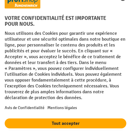
FR
NL
Conditions générales
Mentions légales
Protection des Données
Politique de cookies
All prices excl. VAT plus
shipping costs
and possible delivery charges,
if not stated otherwise.
¹ La remise est valable jusqu'à épuisement des stocks. La remise ne
s'applique pas aux prix spéciaux. Il n'est pas possible de le combiner
avec d'autres réductions en pourcentage ou bons de réduction. | ² La
réduction sera accordée une seule fois lors de la première inscription
à la newsletter. Le code de réduction est valable pendant 10 jours et
peut être utilisé pour un achat en ligne d'une valeur de commande
nette minimale de 250,00 €. La réduction varie selon la catégorie de
produits et peut atteindre un maximum de 10 %. Les transpalettes
électriques, les gerbeurs électriques, les chariots élévateurs
électriques et les outils sont exclus de cette promotion. La