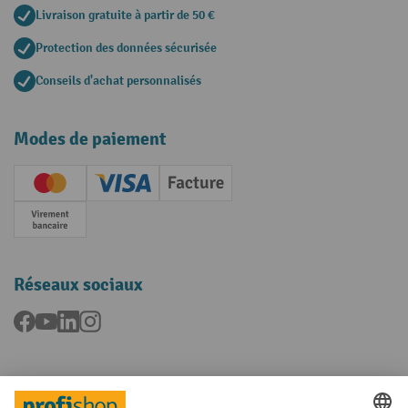
Livraison gratuite à partir de 50 €
Protection des données sécurisée
Conseils d'achat personnalisés
Modes de paiement
Creditcard (Master)
Creditcard (Visa)
Facture
Paiement anticipé
Réseaux sociaux
Facebook
YouTube
LinkedIn
Instagram
Langues