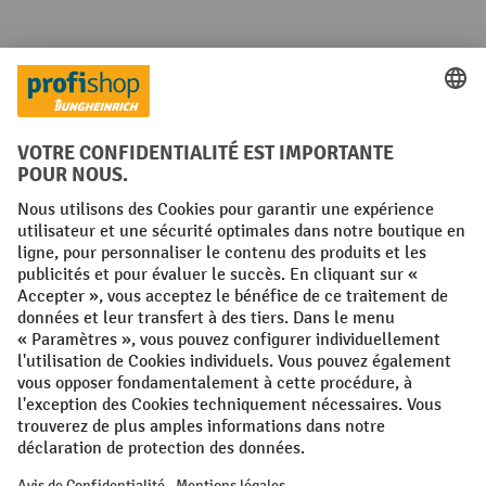
Langues
FR
NL
Conditions générales
Mentions légales
Protection des Données
Politique de cookies
All prices excl. VAT plus
shipping costs
and possible delivery charges,
if not stated otherwise.
¹ La remise est valable jusqu'à épuisement des stocks. La remise ne
s'applique pas aux prix spéciaux. Il n'est pas possible de le combiner
avec d'autres réductions en pourcentage ou bons de réduction. | ² La
réduction sera accordée une seule fois lors de la première inscription
à la newsletter. Le code de réduction est valable pendant 10 jours et
peut être utilisé pour un achat en ligne d'une valeur de commande