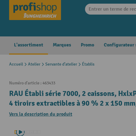
search
Skip to main navigation
L'assortiment
Marques
Promo
Configurateur
Accueil
Atelier
Servante d’atelier
Établis
Numéro d'article :
463433
RAU Établi série 7000, 2 caissons, Hxlx
4 tiroirs extractibles à 90 % 2 x 150 m
Vers la description du produit