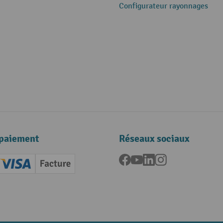
Configurateur rayonnages
paiement
Réseaux sociaux
Facebook
YouTube
LinkedIn
Instagram
ard (Master)
Creditcard (Visa)
Facture
nt anticipé