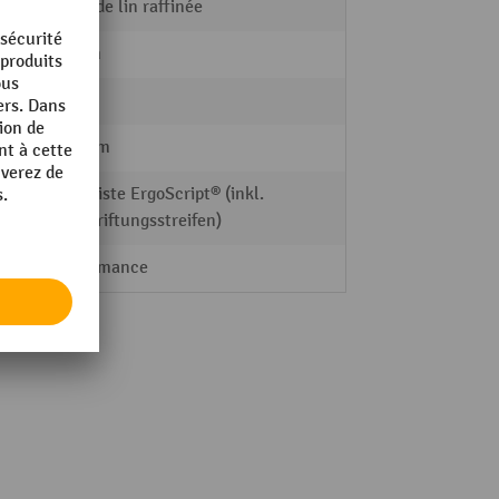
Huile de lin raffinée
40 mm
115 kg
700 mm
Griffleiste ErgoScript® (inkl.
Beschriftungsstreifen)
Performance