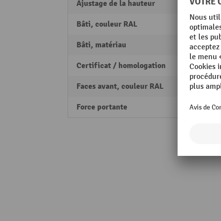
Ajustage de la hauteur
oui
Bâti, couleur RAL
RAL 70
Bâti, matériau
Acier 
Certificat / homologation
PEFC
Faces avant, couleur RAL
RAL 5
Force portante
750 k