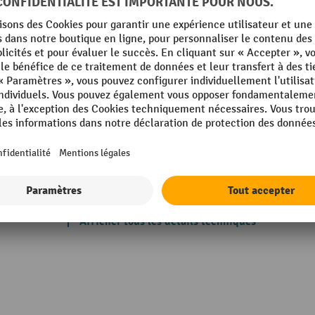
Planche de travail, surface
35 gris clair
Planche de travail, épaisseur
profilé
Poids propre
Profondeur
010 bleu gentiane
Propriétés techniques
g
Rubrique
Afficher tous les détails techniques