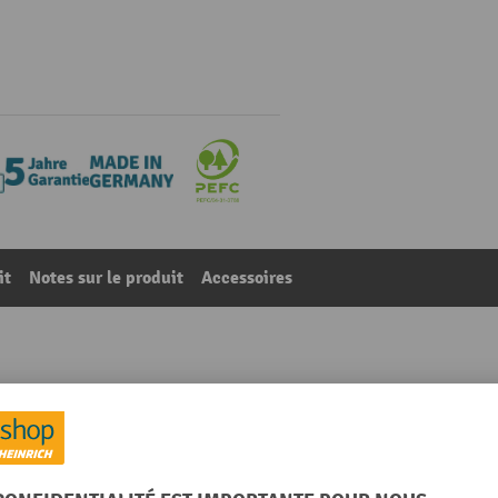
it
Notes sur le produit
Accessoires
xP 790-1 140 x 2 500 x 700 mm, 4 tiroirs extractibles à 
23
De la catégorie :
Établis