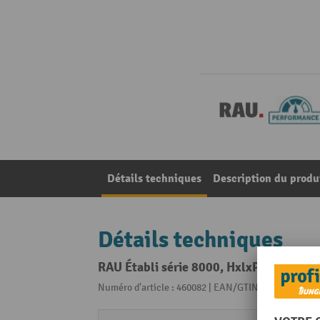
Détails techniques
Description du produ
Détails techniques
RAU Établi série 8000, HxlxP 840 x 750
Numéro d'article : 460082 | EAN/GTIN: 40403761139