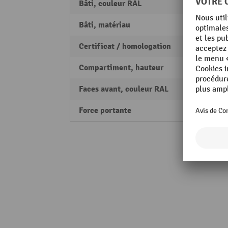
Bâti, couleur RAL
RAL 70
Bâti, matériau
Acier 
Certificat / homologation
PEFC
Compartiment, hauteur
620 
Faces avant, couleur RAL
RAL 5
Force portante
1250 