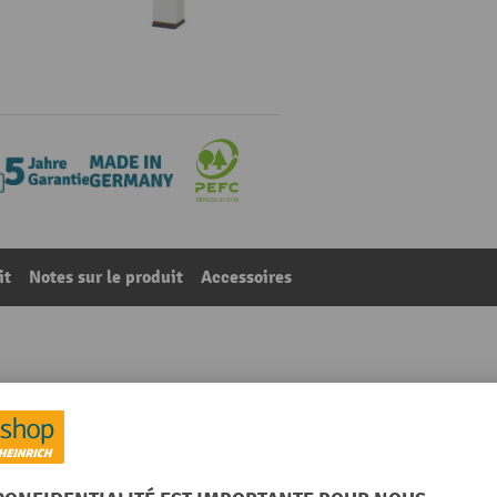
it
Notes sur le produit
Accessoires
 x 700 mm, 1 tiroir, 1 tablette profondeur 320 mm
62
De la catégorie :
Établis