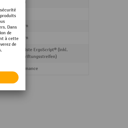
40 mm
45 kg
700 mm
320 mm
Griffleiste ErgoScript® (inkl.
Beschriftungsstreifen)
Performance