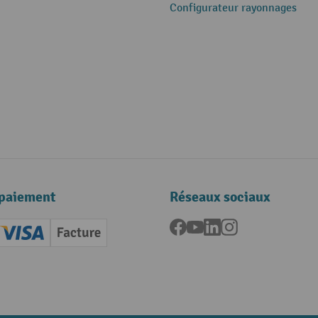
Configurateur rayonnages
paiement
Réseaux sociaux
Facebook
YouTube
LinkedIn
Instagram
ard (Master)
Creditcard (Visa)
Facture
nt anticipé