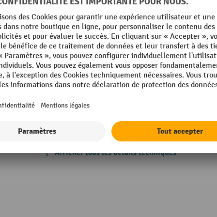
35 gris clair
Planche de travail, épaisseur
profilé
Poids propre
Profondeur
mm
Profondeur de la tablette
010 bleu gentiane
Propriétés techniques
kg
Rubrique
Afficher tous les détails techniques