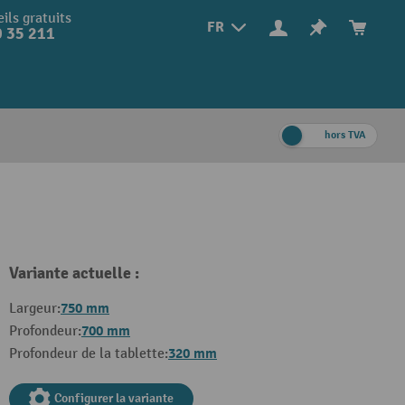
ils gratuits
FR
 35 211
hors TVA
Variante actuelle :
750 mm
Largeur:
700 mm
Profondeur:
320 mm
Profondeur de la tablette:
Configurer la variante