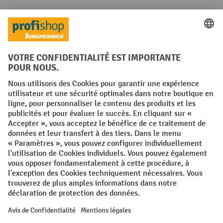
Langues
FR
NL
Conditions générales
Mentions légales
Protection des Données
Politique de cookies
All prices excl. VAT plus
shipping costs
and possible delivery charges,
if not stated otherwise.
¹ La remise est valable jusqu'à épuisement des stocks. La remise ne
s'applique pas aux prix spéciaux. Il n'est pas possible de le combiner
avec d'autres réductions en pourcentage ou bons de réduction. | ² La
réduction sera accordée une seule fois lors de la première inscription
à la newsletter. Le code de réduction est valable pendant 10 jours et
peut être utilisé pour un achat en ligne d'une valeur de commande
nette minimale de 250,00 €. La réduction varie selon la catégorie de
produits et peut atteindre un maximum de 10 %. Les transpalettes