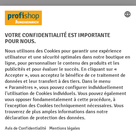
Langues
FR
NL
Conditions générales
Mentions légales
Protection des Données
Politique de cookies
All prices excl. VAT plus
shipping costs
and possible delivery charges,
if not stated otherwise.
¹ La remise est valable jusqu'à épuisement des stocks. La remise ne
s'applique pas aux prix spéciaux. Il n'est pas possible de le combiner
avec d'autres réductions en pourcentage ou bons de réduction. | ² La
réduction sera accordée une seule fois lors de la première inscription
à la newsletter. Le code de réduction est valable pendant 10 jours et
peut être utilisé pour un achat en ligne d'une valeur de commande
nette minimale de 250,00 €. La réduction varie selon la catégorie de
produits et peut atteindre un maximum de 10 %. Les transpalettes