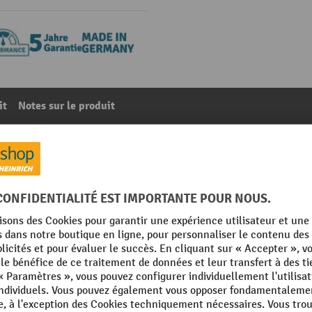
it
Notes sur le produit
91
De la catégorie :
Support d'outils pour panneaux perforés
Marque
mm
Poids propre
in Germany
Rubrique