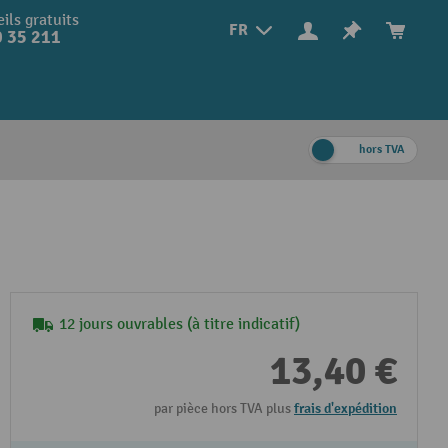
ils gratuits
FR
 35 211
hors TVA
12 jours ouvrables (à titre indicatif)
13,40 €
par pièce hors TVA plus
frais d'expédition