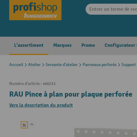
search
Skip to main navigation
L'assortiment
Marques
Promo
Configurateur
Accueil
Atelier
Servante d’atelier
Panneaux perforés
Support 
Numéro d'article :
466211
RAU Pince à plan pour plaque perforée
Vers la description du produit