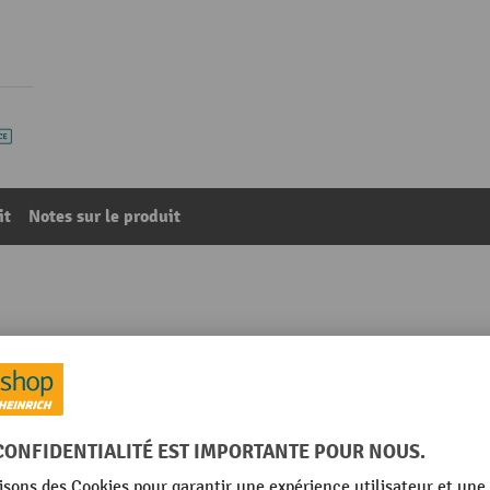
it
Notes sur le produit
en V, palette industrielle, galvanisé, hauteur 1 600 mm
40
De la catégorie :
Rehausses palettes grillagées
Marque
Matériau