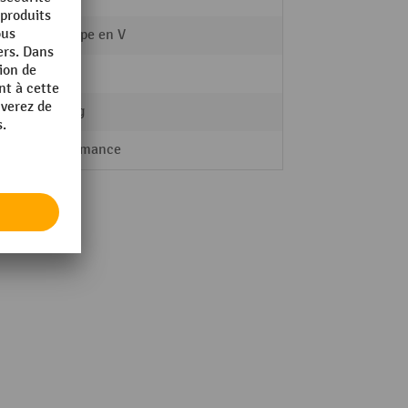
Découpe en V
oui
32,5 kg
Performance