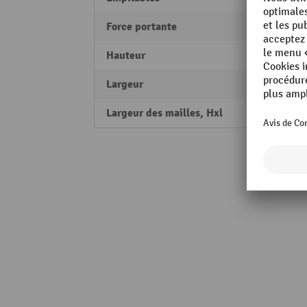
Force portante
750 k
Hauteur
1600
Largeur
1000
Largeur des mailles, Hxl
100 x