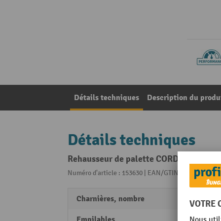
Détails techniques
Description du produ
Détails techniques
Rehausseur de palette CORDES, découpe 
Numéro d'article : 153630 | EAN/GTIN: 40356940108
Charnières, nombre
4
Empilables
Triple