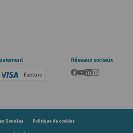
paiement
Réseaux sociaux
Facebook
YouTube
LinkedIn
Instagram
ard (Master)
Creditcard (Visa)
Facture
nt anticipé
des Données
Politique de cookies