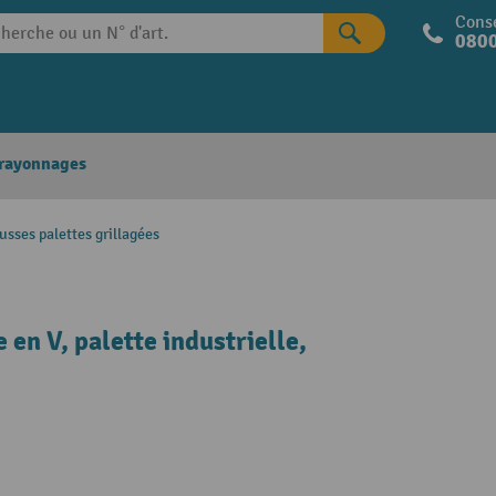
Conse
0800
 rayonnages
sses palettes grillagées
n V, palette industrielle,