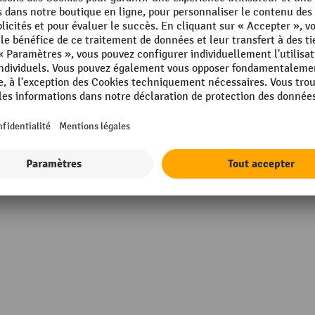
g
Parois, exécution
 mm
Pliant
 mm
Poids propre
 100 mm
Rubrique
Afficher tous les détails techniques