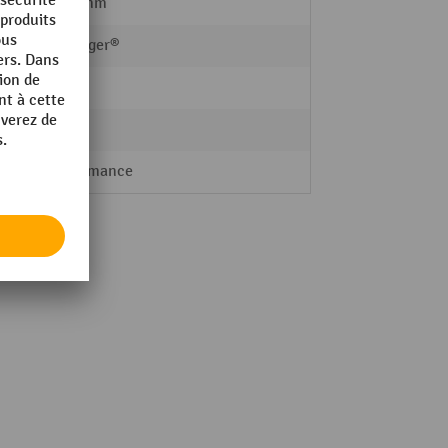
1680 mm
Eichinger®
Acier
250 kg
Performance