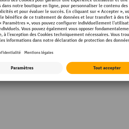
mm
Longueur
 mm
Marque
004 orangé pur
Matériau
mm
Poids propre
kg
Rubrique
Afficher tous les détails techniques