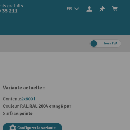
ils gratuits
FR
 35 211
hors TVA
Variante actuelle :
2x900 l
Contenu:
RAL 2004 orangé pur
Couleur RAL:
peinte
Surface:
Configurer la variante