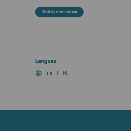
Droit de retractation
Langues
FR
NL