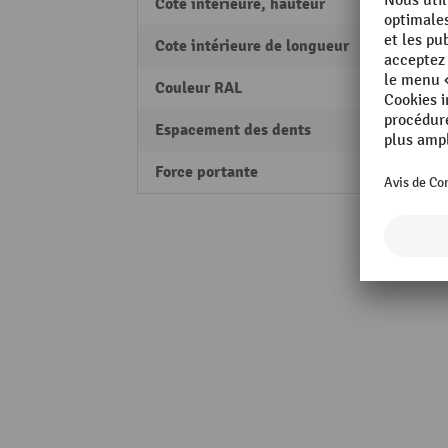
Cote intérieure, hauteur
870 
Cote intérieure de longueur
1625
Couleur RAL
RAL 2
Espacement des dents
600 
Force portante
1500 