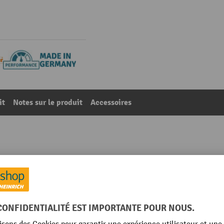
it
Notes sur le produit
Accessoires
tri 2 en 1 ou « 3 en 1 », 2x900 litres, orangé pur
01
De la catégorie :
Bennes basculantes
l
Lieu de fabrication