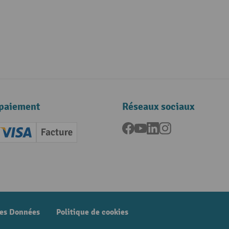
paiement
Réseaux sociaux
Facebook
YouTube
LinkedIn
Instagram
ard (Master)
Creditcard (Visa)
Facture
nt anticipé
des Données
Politique de cookies