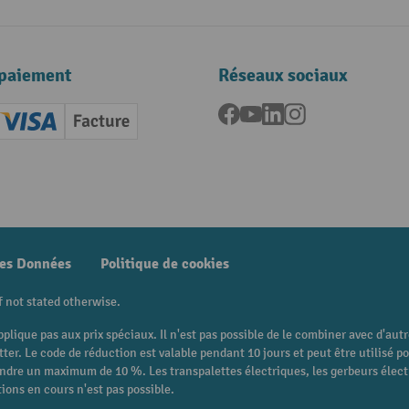
paiement
Réseaux sociaux
Facebook
YouTube
LinkedIn
Instagram
ard (Master)
Creditcard (Visa)
Facture
nt anticipé
des Données
Politique de cookies
f not stated otherwise.
pplique pas aux prix spéciaux. Il n'est pas possible de le combiner avec d'au
etter. Le code de réduction est valable pendant 10 jours et peut être utilis
eindre un maximum de 10 %. Les transpalettes électriques, les gerbeurs électri
ions en cours n'est pas possible.