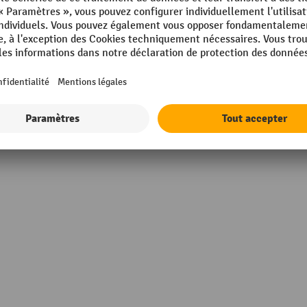
mm
Profondeur
 Made
Propriétés techniques
Rubrique
'acier