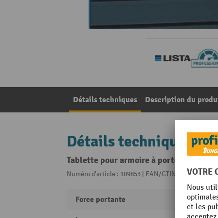
Détails techniques
Description du produ
Détails techniques
Tablette pour armoire à portes coulissan
Numéro d'article : 109853 | EAN/GTIN: 40474175060
Force portante
60 kg