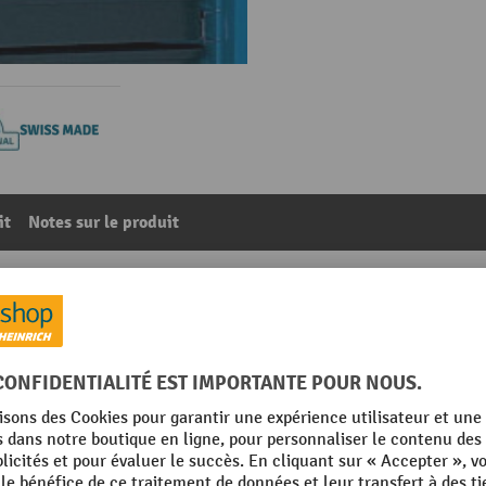
it
Notes sur le produit
tes, extra large, l x p 2 000 x 400 mm
66
De la catégorie :
Accessoires pour meubles à portes coulissantes
Poids propre