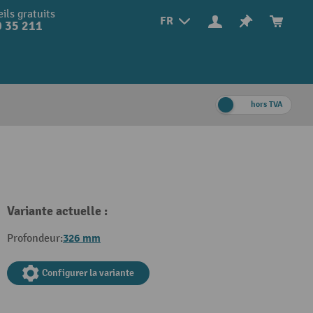
ils gratuits
FR
 35 211
hors TVA
Variante actuelle :
326 mm
Profondeur:
Configurer la variante