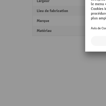
Largeur
980 
Lieu de fabrication
Swiss
Marque
LISTA
Matériau
Tôle d