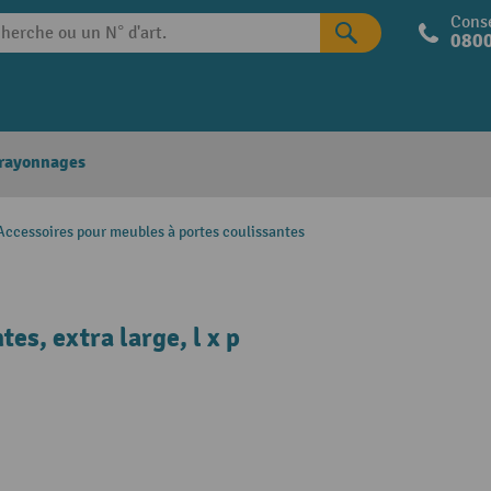
Conse
0800
 rayonnages
Accessoires pour meubles à portes coulissantes
es, extra large, l x p