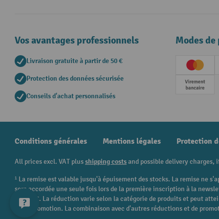
Vos avantages professionnels
Modes de 
Livraison gratuite à partir de 50 €
Creditc
Protection des données sécurisée
Paieme
Conseils d'achat personnalisés
Conditions générales
Mentions légales
Protection 
All prices excl. VAT plus
shipping costs
and possible delivery charges, i
¹ La remise est valable jusqu'à épuisement des stocks. La remise ne s'a
sera accordée une seule fois lors de la première inscription à la newsl
250,00 €. La réduction varie selon la catégorie de produits et peut att
cette promotion. La combinaison avec d'autres réductions et de promot