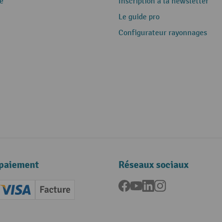
e
Inscription à la newsletter
Le guide pro
Configurateur rayonnages
paiement
Réseaux sociaux
Facebook
YouTube
LinkedIn
Instagram
ard (Master)
Creditcard (Visa)
Facture
nt anticipé