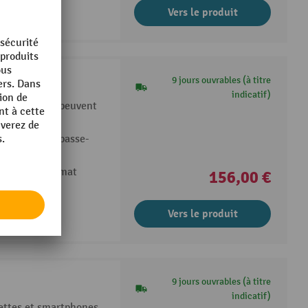
Vers le produit
 avec bras
9 jours ouvrables (à titre
indicatif)
son de l’écran peuvent
 ergonomique
au moyen d'un passe-
luse
isation en format
156,00 €
Vers le produit
9 jours ouvrables (à titre
indicatif)
lettes et smartphones