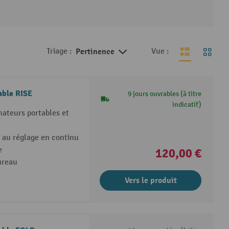
Triage :
Pertinence
Vue :
able RISE
9 jours ouvrables (à titre
indicatif)
nateurs portables et
e au réglage en continu
e
120,00 €
bureau
Vers le produit