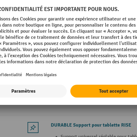
2 Variantes
DURABLE Support d’écran SELECT PLUS
La hauteur, la rotation et l’inclinai
être réglées de manière flexible et
Possibilité de fixation individuelle 
câbles et d'une pince de serrage inc
Peut être tourné à 90° pour une util
portrait ou paysage
2 Variantes
DURABLE Support pour tablette RISE
Support universel réglable pour tab