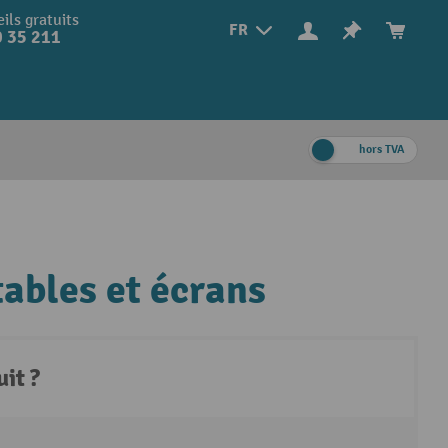
ils gratuits
FR
 35 211
hors TVA
ables et écrans
it ?