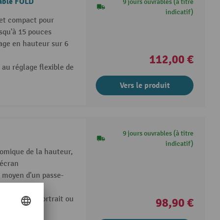
able FOLD
9 jours ouvrables (à titre
indicatif)
 et compact pour
usqu'à 15 pouces
lage en hauteur sur 6
112,00 €
 au réglage flexible de
Vers le produit
9 jours ouvrables (à titre
indicatif)
omique de la hauteur,
'écran
au moyen d'un passe-
luse
ler en mode portrait ou
98,90 €