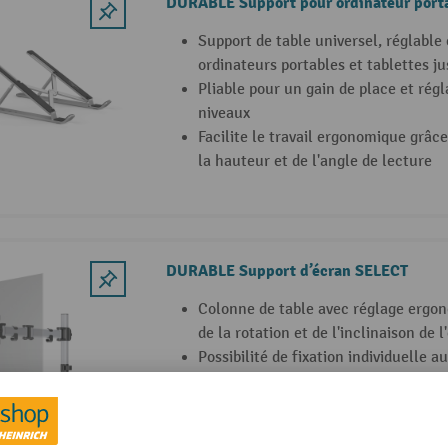
DURABLE Support pour ordinateur port
Support de table universel, réglable
ordinateurs portables et tablettes j
Pliable pour un gain de place et rég
niveaux
Facilite le travail ergonomique grâce
la hauteur et de l'angle de lecture
DURABLE Support d’écran SELECT
Colonne de table avec réglage ergon
de la rotation et de l'inclinaison de l
Possibilité de fixation individuelle 
câbles et d'une pince de serrage inc
Rotation flexible à 360° pour travail
paysage