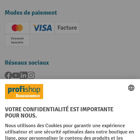
Modes de paiement
Creditcard (Master)
Creditcard (Visa)
Facture
Paiement anticipé
Réseaux sociaux
Facebook
YouTube
LinkedIn
Instagram
Langues
FR
NL
Conditions générales
Mentions légales