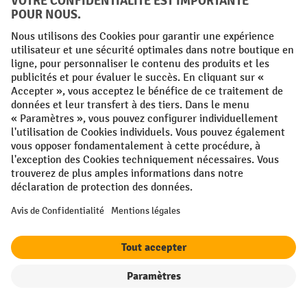
Vos avantages professionnels
Livraison gratuite à partir de 50 €
Protection des données sécurisée
Conseils d'achat personnalisés
Modes de paiement
Creditcard (Master)
Creditcard (Visa)
Facture
Paiement anticipé
Réseaux sociaux
Facebook
YouTube
LinkedIn
Instagram
Filtre
Triage