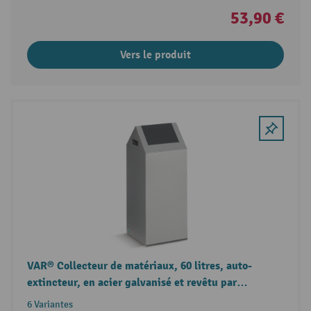
53,90 €
Vers le produit
VAR® Collecteur de matériaux, 60 litres, auto-
extincteur, en acier galvanisé et revêtu par
poudrage, couvercle rectangulaire
6 Variantes