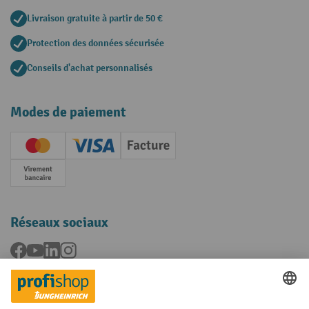
Livraison gratuite à partir de 50 €
Protection des données sécurisée
Conseils d'achat personnalisés
Modes de paiement
Creditcard (Master)
Creditcard (Visa)
Facture
Paiement anticipé
Réseaux sociaux
Facebook
YouTube
LinkedIn
Instagram
Langues