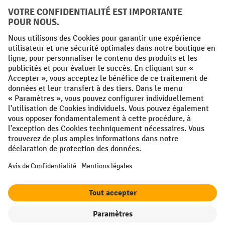
FR
NL
Conditions générales
Mentions légales
Protection des Données
Politique de cookies
All prices excl. VAT plus
shipping costs
and possible delivery charges,
if not stated otherwise.
¹ La remise est valable jusqu'à épuisement des stocks. La remise ne
s'applique pas aux prix spéciaux. Il n'est pas possible de le combiner
avec d'autres réductions en pourcentage ou bons de réduction. | ² La
réduction sera accordée une seule fois lors de la première inscription
à la newsletter. Le code de réduction est valable pendant 10 jours et
peut être utilisé pour un achat en ligne d'une valeur de commande
nette minimale de 250,00 €. La réduction varie selon la catégorie de
produits et peut atteindre un maximum de 10 %. Les transpalettes
électriques, les gerbeurs électriques, les chariots élévateurs
Filtre
Triage
électriques et les outils sont exclus de cette promotion. La