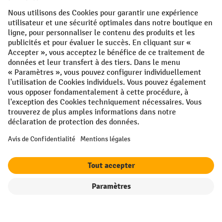
Conditions générales
Mentions légales
Protection des Données
Politique de cookies
All prices excl. VAT plus
shipping costs
and possible delivery charges,
if not stated otherwise.
¹ La remise est valable jusqu'à épuisement des stocks. La remise ne
s'applique pas aux prix spéciaux. Il n'est pas possible de le combiner
avec d'autres réductions en pourcentage ou bons de réduction. | ² La
réduction sera accordée une seule fois lors de la première inscription
à la newsletter. Le code de réduction est valable pendant 10 jours et
peut être utilisé pour un achat en ligne d'une valeur de commande
nette minimale de 250,00 €. La réduction varie selon la catégorie de
produits et peut atteindre un maximum de 10 %. Les transpalettes
électriques, les gerbeurs électriques, les chariots élévateurs
Filtre
Triage
électriques et les outils sont exclus de cette promotion. La
combinaison avec d'autres réductions et de promotions en cours n'est
pas possible.