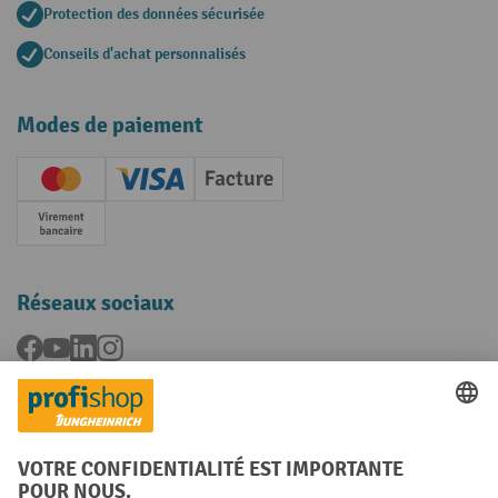
Protection des données sécurisée
Conseils d'achat personnalisés
Modes de paiement
Creditcard (Master)
Creditcard (Visa)
Facture
Paiement anticipé
Réseaux sociaux
Facebook
YouTube
LinkedIn
Instagram
Langues
FR
NL