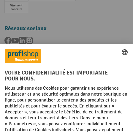
Paiement anticipé
Réseaux sociaux
Facebook
YouTube
LinkedIn
Instagram
Langues
FR
NL
Conditions générales
Mentions légales
Protection des Données
Politique de cookies
All prices excl. VAT plus
shipping costs
and possible delivery charges,
if not stated otherwise.