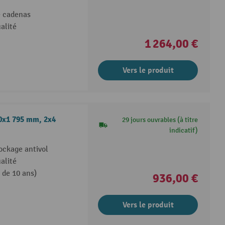
e cadenas
alité
1 264,00 €
Vers le produit
00x1 795 mm, 2x4
29 jours ouvrables (à titre
indicatif)
ockage antivol
alité
 de 10 ans)
936,00 €
Vers le produit