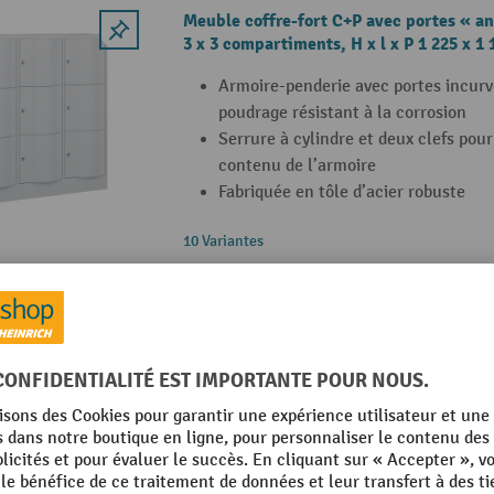
Meuble coffre-fort C+P avec portes « an
3 x 3 compartiments, H x l x P 1 225 x 1
Armoire-penderie avec portes incurv
poudrage résistant à la corrosion
Serrure à cylindre et deux clefs pour
contenu de l’armoire
Fabriquée en tôle d’acier robuste
10 Variantes
Meuble coffre-fort C+P avec portes « an
3 x 5 compartiments, H x l x P 1 950 x 1
Armoire-penderie avec portes incurv
poudrage résistant à la corrosion
Serrure à cylindre et deux clefs pour
contenu de l’armoire