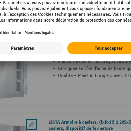
Fabriquée en tôle d’acier robuste
10 Variantes
LISTA Armoire à casiers, (lxPxH) 1 200x
casiers, serrure à cylindre
Mécanisme de fermeture par serrure 
Fabriquée en tôle d'acier de haute qu
Qualité « Made in Europe » avec 10 
LISTA Armoire à casiers, (lxPxH) 1 205x
casiers, dispositif de fermeture