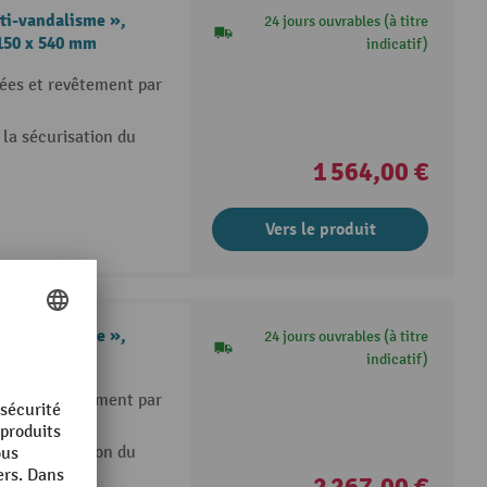
ti-vandalisme »,
24 jours ouvrables (à titre
 150 x 540 mm
indicatif)
ées et revêtement par
 la sécurisation du
1 564,00 €
Vers le produit
ti-vandalisme »,
24 jours ouvrables (à titre
 150 x 640 mm
indicatif)
ées et revêtement par
 la sécurisation du
2 267,00 €