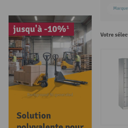
Marque
jusqu'à -10%¹
Votre sélec
Solution
polyvalente pour