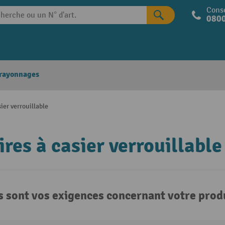
Conse
0800
 rayonnages
ier verrouillable
res à casier verrouillable
s sont vos exigences concernant votre produ