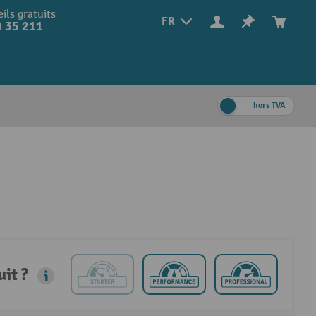
ils gratuits
FR
 35 211
hors TVA
it ?