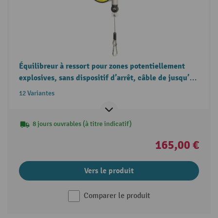
Équilibreur à ressort pour zones potentiellement
explosives, sans dispositif d’arrêt, câble de jusqu’à
2,5 m, capacité de charge 0,4-14 kg
12 Variantes
8 jours ouvrables (à titre indicatif)
165,00 €
Vers le produit
Comparer le produit