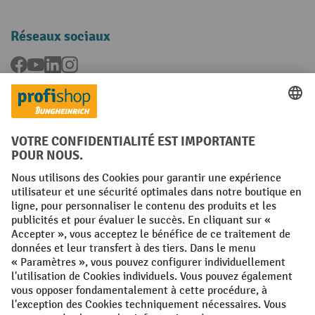
Réseaux sociaux
Facebook
YouTube
LinkedIn
Instagram
Langues
FR
NL
Conditions générales
Mentions légales
Protection des Données
Politique de cookies
All prices excl. VAT plus
shipping costs
and possible delivery charges,
if not stated otherwise.
¹ La remise est valable jusqu'à épuisement des stocks. La remise ne