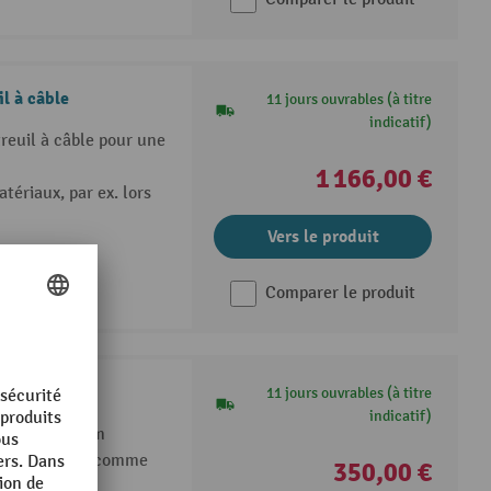
l à câble
11 jours ouvrables (à titre
indicatif)
reuil à câble pour une
1 166,00 €
tériaux, par ex. lors
Vers le produit
Comparer le produit
 aluminium
11 jours ouvrables (à titre
indicatif)
 en aluminium
rfaces solides comme
350,00 €