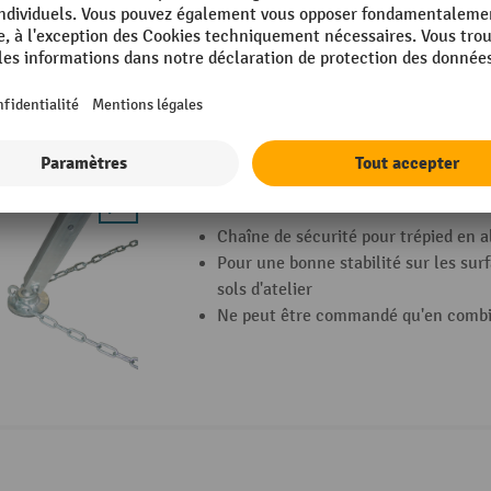
Ne peut être commandé qu'en combin
Chaîne de sécurité pour trépied en alu
Chaîne de sécurité pour trépied en 
Pour une bonne stabilité sur les sur
sols d'atelier
Ne peut être commandé qu'en combin