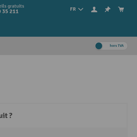
ils gratuits
FR
 35 211
hors TVA
it ?