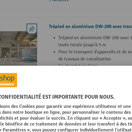
Trépied en aluminium DW-200 avec treui
Trépied en aluminium DW-200 avec t
levée totale jusqu'à 5 m
Pour le transport d'appareils et de ma
de travaux de canalisation
En aluminium léger
Plaques en caoutchouc pour trépied en
Plaques en caoutchouc pour trépied
Pour une bonne stabilité sur les su
les routes ou les sols d'atelier