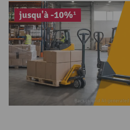
jusqu'à -10%¹