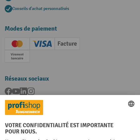
Conseils d'achat personnalisés
Modes de paiement
Creditcard (Master)
Creditcard (Visa)
Facture
Paiement anticipé
Réseaux sociaux
Facebook
YouTube
LinkedIn
Instagram
Langues
FR
NL