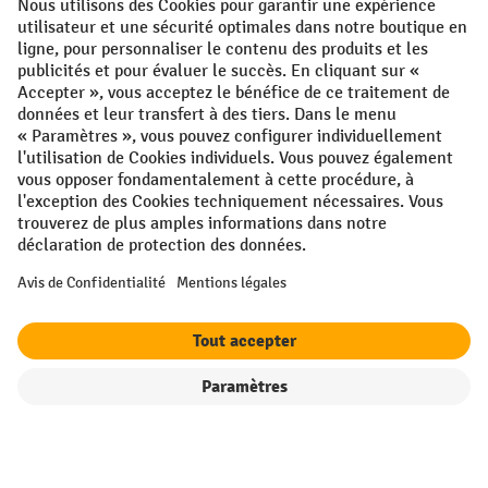
Conditions générales
Mentions légales
Protection des Données
Politique de cookies
All prices excl. VAT plus
shipping costs
and possible delivery charges,
if not stated otherwise.
¹ La remise est valable jusqu'à épuisement des stocks. La remise ne
s'applique pas aux prix spéciaux. Il n'est pas possible de le combiner
avec d'autres réductions en pourcentage ou bons de réduction. | ² La
réduction sera accordée une seule fois lors de la première inscription
à la newsletter. Le code de réduction est valable pendant 10 jours et
peut être utilisé pour un achat en ligne d'une valeur de commande
nette minimale de 250,00 €. La réduction varie selon la catégorie de
produits et peut atteindre un maximum de 10 %. Les transpalettes
électriques, les gerbeurs électriques, les chariots élévateurs
Filtre
Triage
électriques et les outils sont exclus de cette promotion. La
combinaison avec d'autres réductions et de promotions en cours n'est
pas possible.