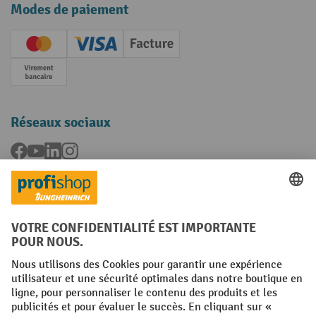
Modes de paiement
Creditcard (Master)
Creditcard (Visa)
Facture
Paiement anticipé
Réseaux sociaux
Facebook
YouTube
LinkedIn
Instagram
Langues
FR
NL
Conditions générales
Mentions légales