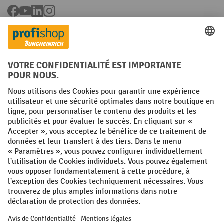
Facebook
YouTube
LinkedIn
Instagram
Langues
FR
NL
Conditions générales
Mentions légales
Protection des Données
Politique de cookies
All prices excl. VAT plus
shipping costs
and possible delivery charges,
if not stated otherwise.
¹ La remise est valable jusqu'à épuisement des stocks. La remise ne
s'applique pas aux prix spéciaux. Il n'est pas possible de le combiner
avec d'autres réductions en pourcentage ou bons de réduction. | ² La
réduction sera accordée une seule fois lors de la première inscription
à la newsletter. Le code de réduction est valable pendant 10 jours et