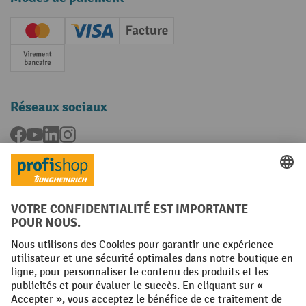
Creditcard (Master)
Creditcard (Visa)
Facture
Paiement anticipé
Réseaux sociaux
Facebook
YouTube
LinkedIn
Instagram
Langues
FR
NL
Conditions générales
Mentions légales
Protection des Données
Politique de cookies