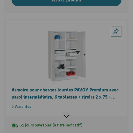
Armoire pour charges lourdes PAVOY Premium avec
paroi intermédiaire, 6 tablettes + tiroirs 2 x 75 +
2 x 125 + 2 x 175 mm
5 Variantes
31 jours ouvrables (à titre indicatif)