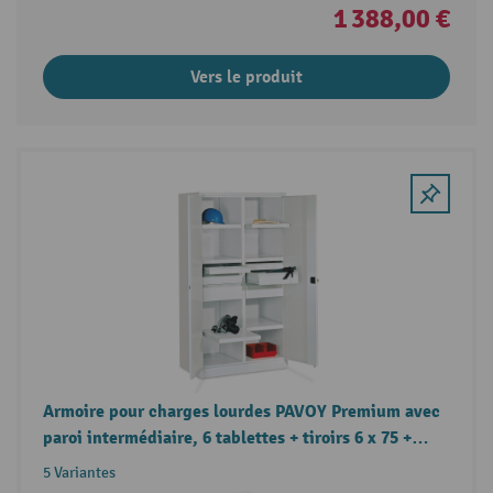
1 388,00 €
Vers le produit
Armoire pour charges lourdes PAVOY Premium avec
paroi intermédiaire, 6 tablettes + tiroirs 6 x 75 +
2 x 125 + 2 x 175 mm
5 Variantes