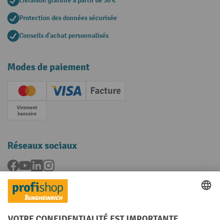
Livraison gratuite à partir de 50 €
Protection des données sécurisée
Conseils d'achat personnalisés
Modes de paiement
Creditcard (Master)
Creditcard (Visa)
Facture
Paiement anticipé
Réseaux sociaux
Facebook
YouTube
LinkedIn
Instagram
Langues