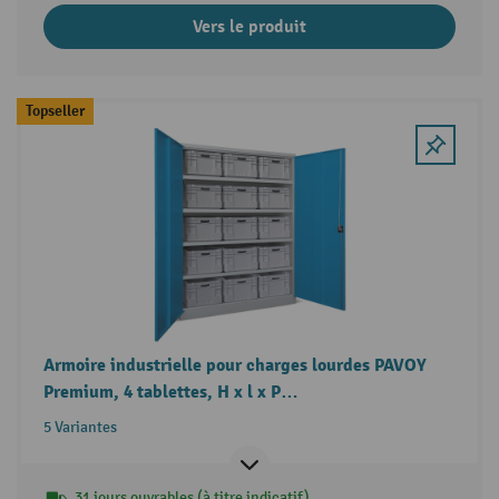
Vers le produit
Topseller
Armoire industrielle pour charges lourdes PAVOY
Premium, 4 tablettes, H x l x P
1 950 x 1 470 x 630 mm
5 Variantes
31 jours ouvrables (à titre indicatif)