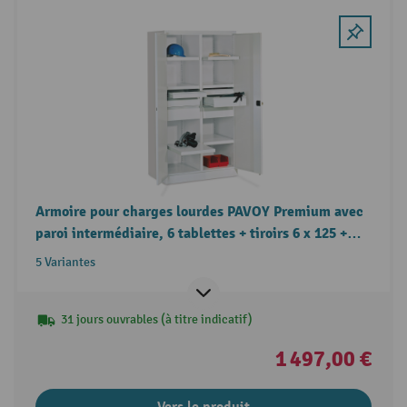
Armoire pour charges lourdes PAVOY Premium avec
paroi intermédiaire, 6 tablettes + tiroirs 6 x 125 +
2 x 175 mm
5 Variantes
31 jours ouvrables (à titre indicatif)
1 497,00 €
Vers le produit