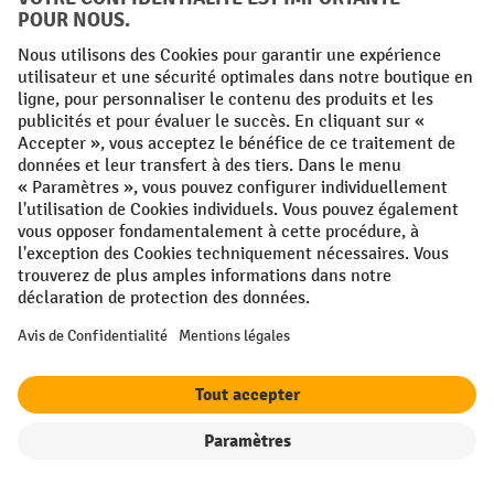
FR
NL
Conditions générales
Mentions légales
Protection des Données
Politique de cookies
All prices excl. VAT plus
shipping costs
and possible delivery charges,
if not stated otherwise.
¹ La remise est valable jusqu'à épuisement des stocks. La remise ne
s'applique pas aux prix spéciaux. Il n'est pas possible de le combiner
avec d'autres réductions en pourcentage ou bons de réduction. | ² La
réduction sera accordée une seule fois lors de la première inscription
à la newsletter. Le code de réduction est valable pendant 10 jours et
peut être utilisé pour un achat en ligne d'une valeur de commande
nette minimale de 250,00 €. La réduction varie selon la catégorie de
produits et peut atteindre un maximum de 10 %. Les transpalettes
électriques, les gerbeurs électriques, les chariots élévateurs
Filtre
Triage
électriques et les outils sont exclus de cette promotion. La
combinaison avec d'autres réductions et de promotions en cours n'est