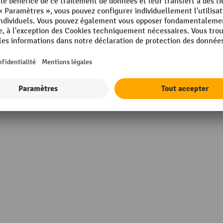
37 gris poussière
Profondeur
 mm
Propriétés techniques
m
Rubrique
X®