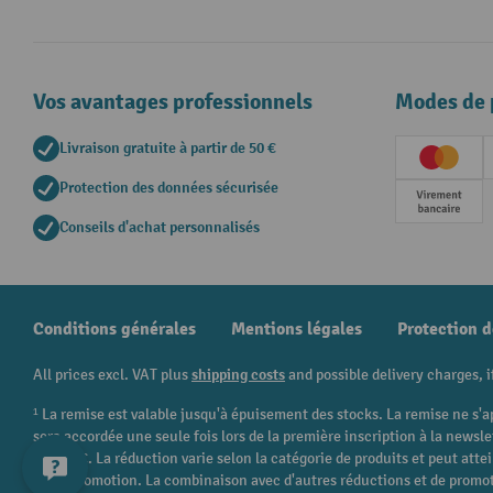
Vos avantages professionnels
Modes de 
Livraison gratuite à partir de 50 €
Creditc
Protection des données sécurisée
Paieme
Conseils d'achat personnalisés
Conditions générales
Mentions légales
Protection 
All prices excl. VAT plus
shipping costs
and possible delivery charges, i
¹ La remise est valable jusqu'à épuisement des stocks. La remise ne s'a
sera accordée une seule fois lors de la première inscription à la newsl
250,00 €. La réduction varie selon la catégorie de produits et peut att
cette promotion. La combinaison avec d'autres réductions et de promot