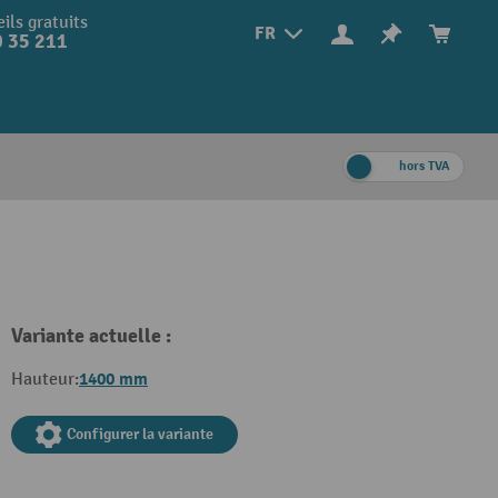
ils gratuits
FR
 35 211
hors TVA
Variante actuelle :
1400 mm
Hauteur:
Configurer la variante