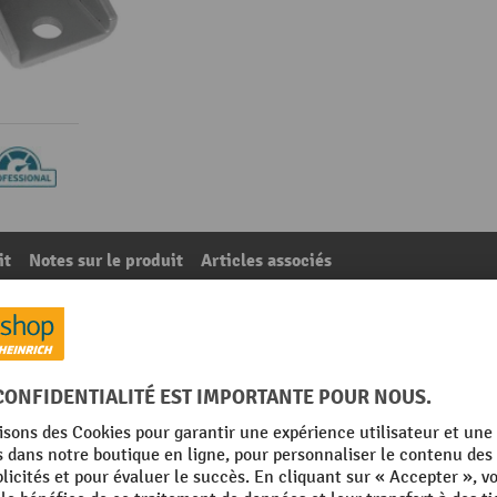
it
Notes sur le produit
Articles associés
tème de parois de séparation grillagées SMART-FIX™, pou
71
De la catégorie :
Accessoires pour systèmes de cloisons grillagées