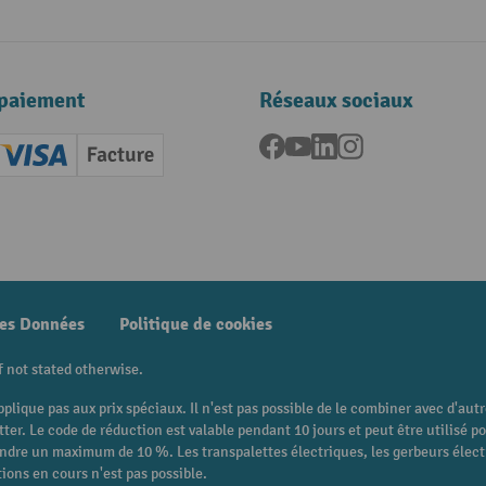
paiement
Réseaux sociaux
Facebook
YouTube
LinkedIn
Instagram
ard (Master)
Creditcard (Visa)
Facture
nt anticipé
des Données
Politique de cookies
f not stated otherwise.
pplique pas aux prix spéciaux. Il n'est pas possible de le combiner avec d'au
etter. Le code de réduction est valable pendant 10 jours et peut être utilis
eindre un maximum de 10 %. Les transpalettes électriques, les gerbeurs électri
ions en cours n'est pas possible.