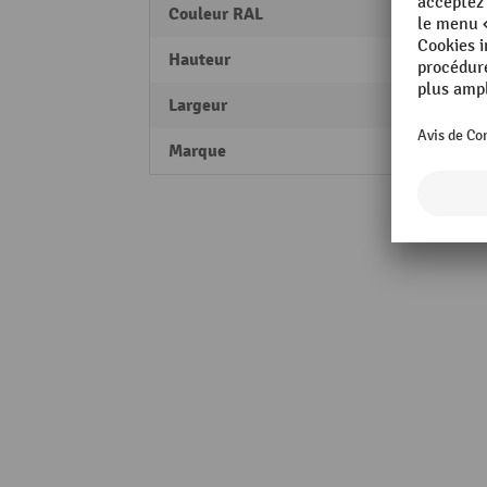
Couleur RAL
RAL 70
Hauteur
1400
Largeur
40 m
Marque
TROA