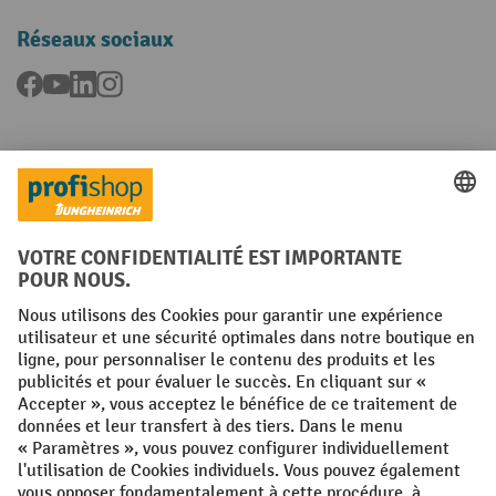
Réseaux sociaux
Facebook
YouTube
LinkedIn
Instagram
Langues
FR
NL
Conditions générales
Mentions légales
Protection des Données
Politique de cookies
All prices excl. VAT plus
shipping costs
and possible delivery charges,
if not stated otherwise.
¹ La remise est valable jusqu'à épuisement des stocks. La remise ne
s'applique pas aux prix spéciaux. Il n'est pas possible de le combiner