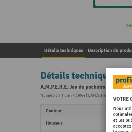
Détails techniques
Description du produ
Détails techniques
A.M.P.E.R.E. Jeu de pochoirs pour l’indu
Numéro d'article : 473064 | EAN/GTIN: 34958825101
Couleur
brun
Hauteur
20 m