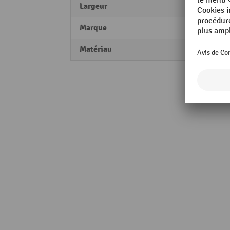
Largeur
760 
Marque
A.M.P.
Matériau
Carto