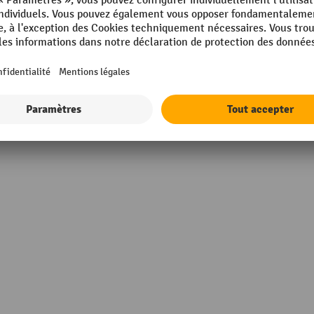
mm
Rubrique
E.R.E.
Surface
n
UE