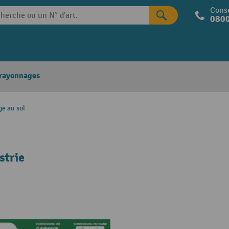
Conse
0800
 rayonnages
e au sol
strie