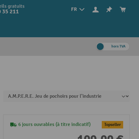
ils gratuits
FR
 35 211
hors TVA
6 jours ouvrables (à titre indicatif)
Topseller