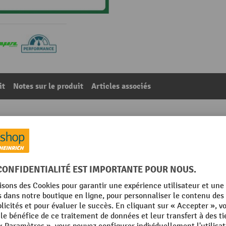
it
Notes sur le produit
Articles associés
strie
17
De la catégorie :
Pochoirs de marquage au sol
Poids propre
m
Profondeur